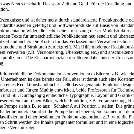
twas Neues erschafft. Das spart Zeit und Geld. Für die Erstellung und
tion.
Erzeugnisse und ist daher meist durch standardisierte Produktmodule 
dardbausteinen gefertigt und Softwareprodukte auf Basis von Standar
 Dokumentation wider, die technische Umsetzung dieser Modulstruktur 
en Texte für unterschiedliche Publikationen neu erstellt und übersetzt
utzerhandbücher. Die Kosten für das Verfassen und Verwalten technis
extmodule und Strukturen zurückgreift. Mit Hilfe moderner Redaktionsl
nt verwalten (z.B. Versionierung, Übersetzung etc.) und anschließend 
 publizieren. Die Einsparpotenziale resultieren dabei aus der Umsetzun
ng.
chritt verbindliche Dokumentationskonventionen existieren, z.B. wie ei
 Unternehmen ist dies bereits der Fall, aber ist damit auch eine Koste
 eines Redaktionshandbuches stellt das so genannte Funktionsdesign d
mbruster und Jürgen Muthig entwickelt, beide Professoren für Techni
 und Stil. Durchgängig einheitliche Typographie, Layout und Grafiken
eser erkennt auf einen Blick, welche Funktion, z.B. Voraussetzung, Ha
 Pumpe sieht z.B. so aus: "Schalter A auf Position 1 stellen. Die grün
Behälter befindet. Damit ist die Pumpe betriebsbereit, Sie können mit 
ssifiziert und einer bestimmten Funktion zugeordnet, z.B. wird die Ph
en Schritt werden die Inhalte prägnanter formuliert und in eine logisch
erte Version zeigt.