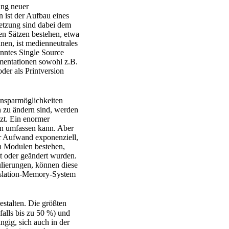
ung neuer
 ist der Aufbau eines
etzung sind dabei dem
en Sätzen bestehen, etwa
en, ist medienneutrales
nntes Single Source
umentationen sowohl z.B.
der als Printversion
insparmöglichkeiten
 zu ändern sind, werden
zt. Ein enormer
en umfassen kann. Aber
er Aufwand exponenziell,
n Modulen bestehen,
lt oder geändert wurden.
lierungen, können diese
anslation-Memory-System
estalten. Die größten
alls bis zu 50 %) und
gig, sich auch in der