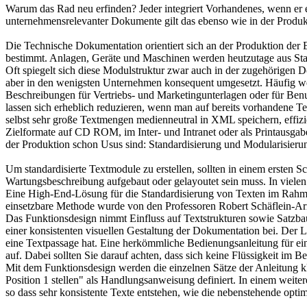
Warum das Rad neu erfinden? Jeder integriert Vorhandenes, wenn er e
unternehmensrelevanter Dokumente gilt das ebenso wie in der Produk
Die Technische Dokumentation orientiert sich an der Produktion der 
bestimmt. Anlagen, Geräte und Maschinen werden heutzutage aus Stan
Oft spiegelt sich diese Modulstruktur zwar auch in der zugehörigen
aber in den wenigsten Unternehmen konsequent umgesetzt. Häufig werd
Beschreibungen für Vertriebs- und Marketingunterlagen oder für Ben
lassen sich erheblich reduzieren, wenn man auf bereits vorhandene T
selbst sehr große Textmengen medienneutral in XML speichern, effizie
Zielformate auf CD ROM, im Inter- und Intranet oder als Printausgabe
der Produktion schon Usus sind: Standardisierung und Modularisieru
Um standardisierte Textmodule zu erstellen, sollten in einem ersten S
Wartungsbeschreibung aufgebaut oder gelayoutet sein muss. In vielen
Eine High-End-Lösung für die Standardisierung von Texten im Rahmen
einsetzbare Methode wurde von den Professoren Robert Schäflein-Ar
Das Funktionsdesign nimmt Einfluss auf Textstrukturen sowie Satzbau
einer konsistenten visuellen Gestaltung der Dokumentation bei. Der L
eine Textpassage hat. Eine herkömmliche Bedienungsanleitung für eine
auf. Dabei sollten Sie darauf achten, dass sich keine Flüssigkeit im 
Mit dem Funktionsdesign werden die einzelnen Sätze der Anleitung kla
Position 1 stellen" als Handlungsanweisung definiert. In einem weiter
so dass sehr konsistente Texte entstehen, wie die nebenstehende optimi