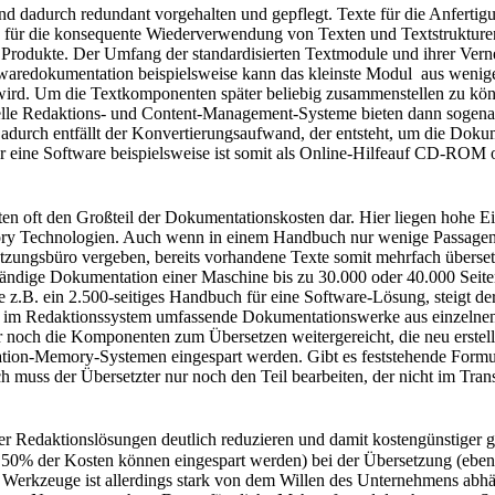
 dadurch redundant vorgehalten und gepflegt. Texte für die Anfertig
 für die konsequente Wiederverwendung von Texten und Textstrukturen
 Produkte. Der Umfang der standardisierten Textmodule und ihrer Vern
twaredokumentation beispielsweise kann das kleinste Modul aus wenig
ird. Um die Textkomponenten später beliebig zusammenstellen zu könn
elle Redaktions- und Content-Management-Systeme bieten dann sogena
Dadurch entfällt der Konvertierungsaufwand, der entsteht, um die Dok
r eine Software beispielsweise ist somit als Online-Hilfeauf CD-ROM o
ten oft den Großteil der Dokumentationskosten dar. Hier liegen hohe E
ry Technologien. Auch wenn in einem Handbuch nur wenige Passagen
tzungsbüro vergeben, bereits vorhandene Texte somit mehrfach überset
tändige Dokumentation einer Maschine bis zu 30.000 oder 40.000 Seit
 z.B. ein 2.500-seitiges Handbuch für eine Software-Lösung, steigt d
 im Redaktionssystem umfassende Dokumentationswerke aus einzelne
ur noch die Komponenten zum Übersetzen weitergereicht, die neu erstel
ation-Memory-Systemen eingespart werden. Gibt es feststehende Formu
ich muss der Übersetzter nur noch den Teil bearbeiten, der nicht im Tr
er Redaktionslösungen deutlich reduzieren und damit kostengünstiger g
s 50% der Kosten können eingespart werden) bei der Übersetzung (ebenf
r Werkzeuge ist allerdings stark von dem Willen des Unternehmens abhän