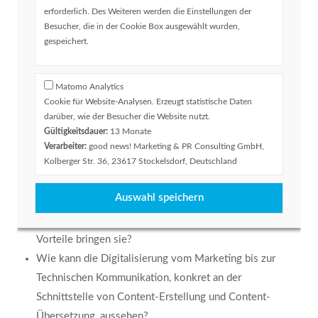
Dazu wird der Referent Bastian Heilemann, Head of
erforderlich. Des Weiteren werden die Einstellungen der
Software Development bei itl, das unter seiner Leitung
Besucher, die in der Cookie Box ausgewählt wurden,
gespeichert.
entwickelte itl Digital Ecosystem (iDES) anhand von
Praxisbeispielen präsentieren sowie gemeinsam mit den
Teilnehmern dieses spannende Zukunftsthema diskutieren.
Matomo Analytics
Cookie für Website-Analysen. Erzeugt statistische Daten
Die Teilnehmerinnen und Teilnehmer erfahren unter
darüber, wie der Besucher die Website nutzt.
Gültigkeitsdauer:
13 Monate
anderem:
Verarbeiter:
good news! Marketing & PR Consulting GmbH,
Kolberger Str. 36, 23617 Stockelsdorf, Deutschland
Was versteht itl unter dem digitalen Ökosystem?
Was ist eine Content Supply Chain?
Welche KI-Bausteine unterstützen diesen Prozess?
Was versteht man unter Konnektoren und welche
Vorteile bringen sie?
Wie kann die Digitalisierung vom Marketing bis zur
Technischen Kommunikation, konkret an der
Schnittstelle von Content-Erstellung und Content-
Übersetzung, aussehen?