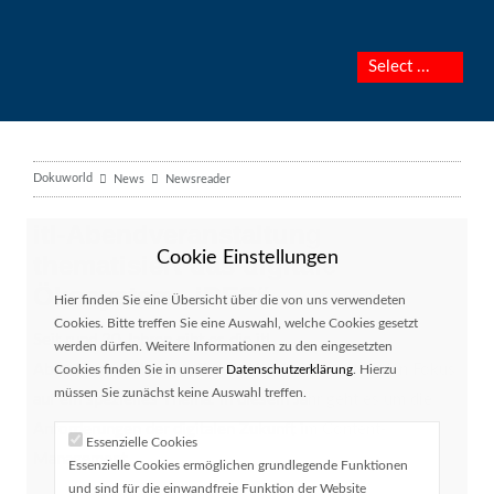
Dokuworld
News
Newsreader
itl-Abendveranstaltung
Cookie Einstellungen
thematisiert das digitale
Ökosystem „iDES“
Hier finden Sie eine Übersicht über die von uns verwendeten
Cookies. Bitte treffen Sie eine Auswahl, welche Cookies gesetzt
Seit rund 20 Jahren gibt es die itl-
werden dürfen. Weitere Informationen zu den eingesetzten
Abendveranstaltungsreihe und bei jeder setzt itl den Fokus
Cookies finden Sie in unserer
Datenschutzerklärung
. Hierzu
müssen Sie zunächst keine Auswahl treffen.
auf ein spezielles Thema. In diesem Jahr geht es um die
Anforderungen der digitalen Zukunft im Content-
Essenzielle Cookies
Management.
Essenzielle Cookies ermöglichen grundlegende Funktionen
und sind für die einwandfreie Funktion der Website